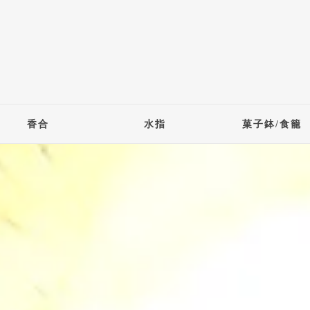
香合
水指
菓子鉢/食籠